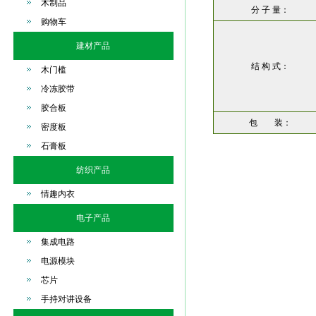
木制品
分 子 量：
购物车
建材产品
结 构 式：
木门槛
冷冻胶带
胶合板
包 装：
密度板
石膏板
纺织产品
情趣内衣
电子产品
集成电路
电源模块
芯片
手持对讲设备