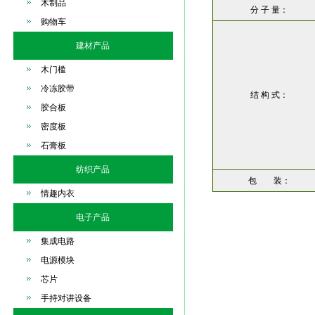
木制品
分 子 量：
购物车
建材产品
木门槛
冷冻胶带
结 构 式：
胶合板
密度板
石膏板
纺织产品
包 装：
情趣内衣
电子产品
集成电路
电源模块
芯片
手持对讲设备