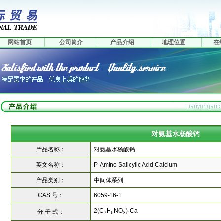
网站首页
公司简介
产品介绍
地理位置
在
对氨基水杨酸钙
产品名称：
对氨基水杨酸钙
英文名称：
P-Amino Salicylic Acid Calcium
产品类别：
中间体系列
CAS 号：
6059-16-1
2(C
H
NO
)·Ca
分 子 式：
7
6
3