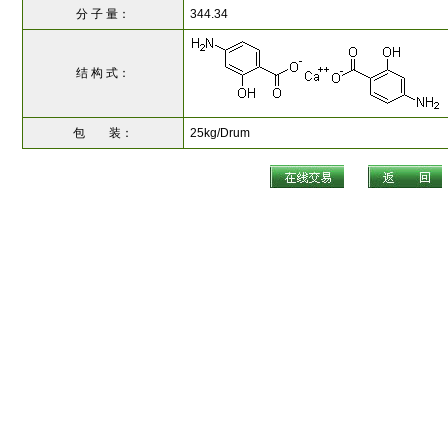
分 子 量：
344.34
结 构 式：
包 装：
25kg/Drum