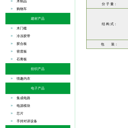
木制品
分 子 量：
购物车
建材产品
结 构 式：
木门槛
冷冻胶带
胶合板
包 装：
密度板
石膏板
纺织产品
情趣内衣
电子产品
集成电路
电源模块
芯片
手持对讲设备