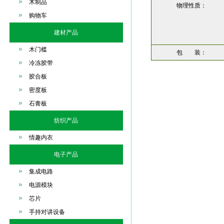
木制品
物理性质：
购物车
建材产品
木门槛
包 装：
冷冻胶带
胶合板
密度板
石膏板
纺织产品
情趣内衣
电子产品
集成电路
电源模块
芯片
手持对讲设备