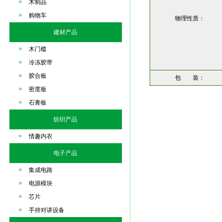
木制品
购物车
物理性质：
建材产品
木门槛
冷冻胶带
胶合板
包 装：
密度板
石膏板
纺织产品
情趣内衣
电子产品
集成电路
电源模块
芯片
手持对讲设备