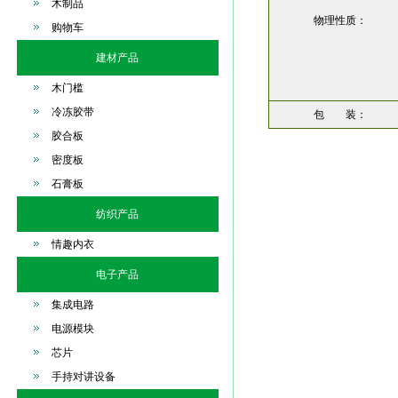
木制品
物理性质：
购物车
建材产品
木门槛
冷冻胶带
包 装：
胶合板
密度板
石膏板
纺织产品
情趣内衣
电子产品
集成电路
电源模块
芯片
手持对讲设备