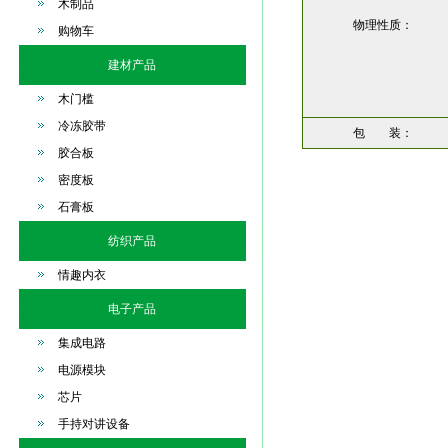
木制品
物理性质：
购物车
建材产品
木门槛
冷冻胶带
包 装：
胶合板
密度板
石膏板
纺织产品
情趣内衣
电子产品
集成电路
电源模块
芯片
手持对讲设备