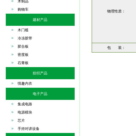
木制品
购物车
物理性质：
建材产品
木门槛
冷冻胶带
胶合板
包 装：
密度板
石膏板
纺织产品
情趣内衣
电子产品
集成电路
电源模块
芯片
手持对讲设备