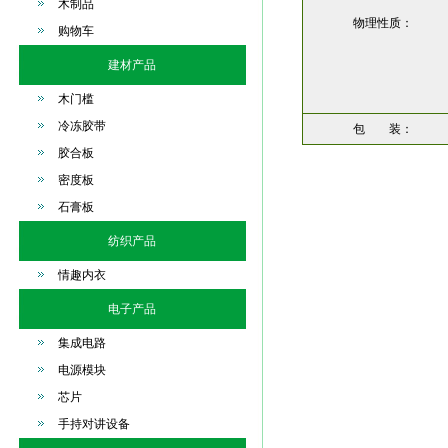
木制品
物理性质：
购物车
建材产品
木门槛
冷冻胶带
包 装：
胶合板
密度板
石膏板
纺织产品
情趣内衣
电子产品
集成电路
电源模块
芯片
手持对讲设备