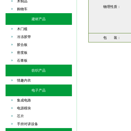
木制品
物理性质：
购物车
建材产品
木门槛
冷冻胶带
包 装：
胶合板
密度板
石膏板
纺织产品
情趣内衣
电子产品
集成电路
电源模块
芯片
手持对讲设备