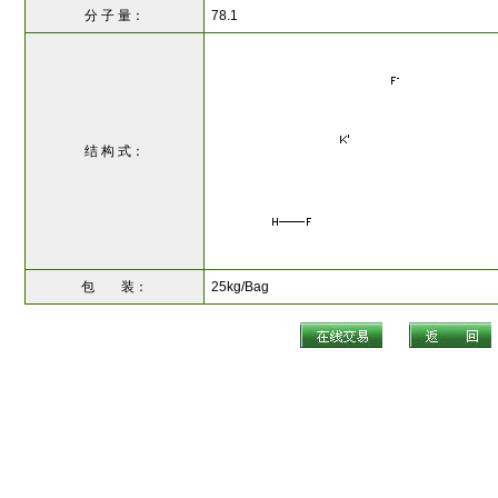
分 子 量：
78.1
结 构 式：
包 装：
25kg/Bag