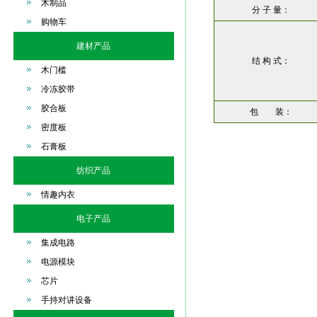
木制品
分 子 量：
购物车
建材产品
结 构 式：
木门槛
冷冻胶带
胶合板
包 装：
密度板
石膏板
纺织产品
情趣内衣
电子产品
集成电路
电源模块
芯片
手持对讲设备