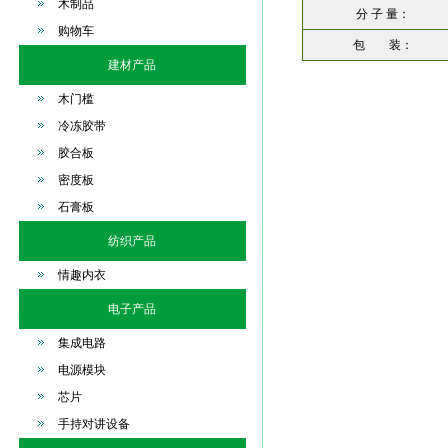
木制品
分 子 量：
购物车
包 装：
建材产品
木门槛
冷冻胶带
胶合板
密度板
石膏板
纺织产品
情趣内衣
电子产品
集成电路
电源模块
芯片
手持对讲设备