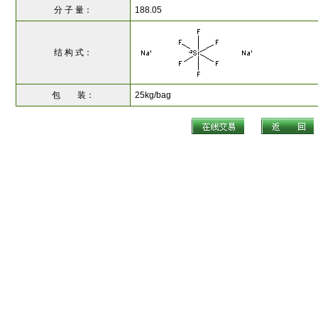
分 子 量：
188.05
结 构 式：
包 装：
25kg/bag