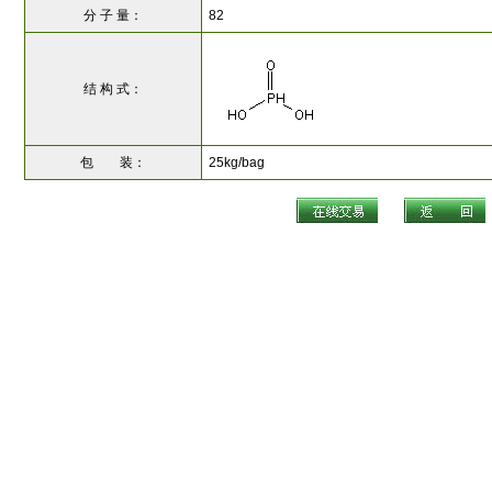
分 子 量：
82
结 构 式：
包 装：
25kg/bag