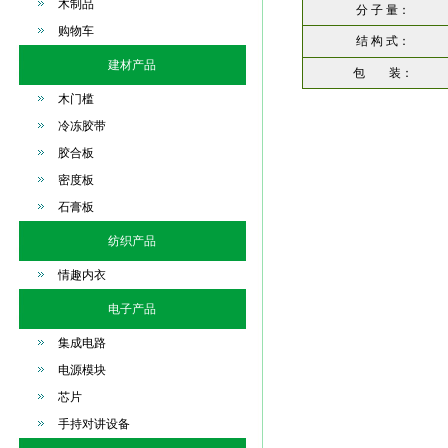
木制品
分 子 量：
购物车
结 构 式：
建材产品
包 装：
木门槛
冷冻胶带
胶合板
密度板
石膏板
纺织产品
情趣内衣
电子产品
集成电路
电源模块
芯片
手持对讲设备