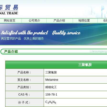
网站首页
公司简介
产品介绍
地理位置
在
三聚氰胺
产品名称：
三聚氰胺
英文名称：
Melamine
产品类别：
精细化工
CAS 号：
108-78-1
C
H
N
分 子 式：
3
6
6