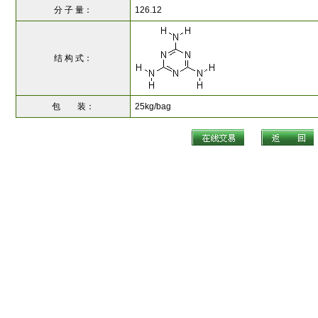
分 子 量：
126.12
结 构 式：
包 装：
25kg/bag