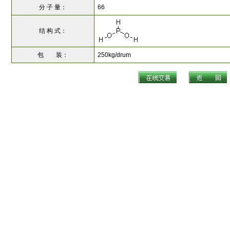
分 子 量：
66
结 构 式：
包 装：
250kg/drum