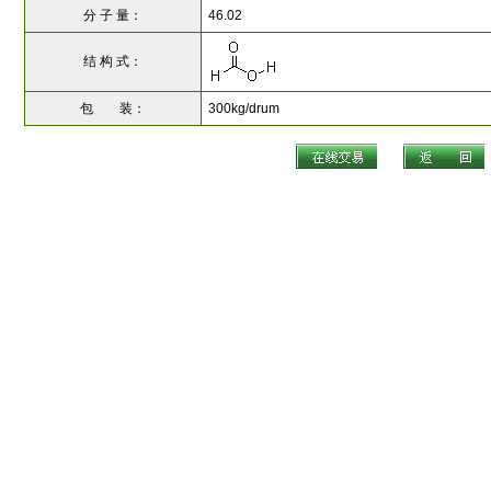
分 子 量：
46.02
结 构 式：
包 装：
300kg/drum