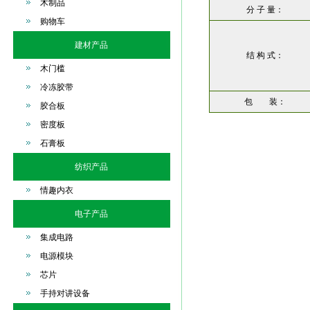
木制品
分 子 量：
购物车
建材产品
结 构 式：
木门槛
冷冻胶带
包 装：
胶合板
密度板
石膏板
纺织产品
情趣内衣
电子产品
集成电路
电源模块
芯片
手持对讲设备