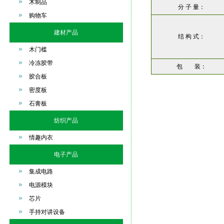
木制品
分 子 量：
购物车
建材产品
结 构 式：
木门槛
冷冻胶带
包 装：
胶合板
密度板
石膏板
纺织产品
情趣内衣
电子产品
集成电路
电源模块
芯片
手持对讲设备