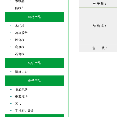
木制品
分 子 量：
购物车
建材产品
木门槛
结 构 式：
冷冻胶带
胶合板
密度板
包 装：
石膏板
纺织产品
情趣内衣
电子产品
集成电路
电源模块
芯片
手持对讲设备