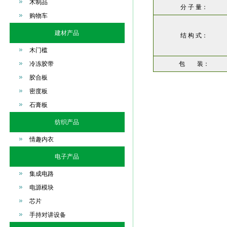
木制品
分 子 量：
购物车
建材产品
结 构 式：
木门槛
冷冻胶带
包 装：
胶合板
密度板
石膏板
纺织产品
情趣内衣
电子产品
集成电路
电源模块
芯片
手持对讲设备