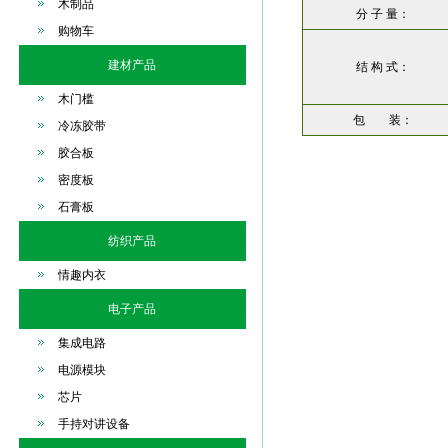
木制品
分 子 量：
购物车
建材产品
结 构 式：
木门槛
包 装：
冷冻胶带
胶合板
密度板
石膏板
纺织产品
情趣内衣
电子产品
集成电路
电源模块
芯片
手持对讲设备