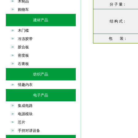
木制品
分 子 量：
购物车
建材产品
结 构 式：
木门槛
包 装：
冷冻胶带
胶合板
密度板
石膏板
纺织产品
情趣内衣
电子产品
集成电路
电源模块
芯片
手持对讲设备