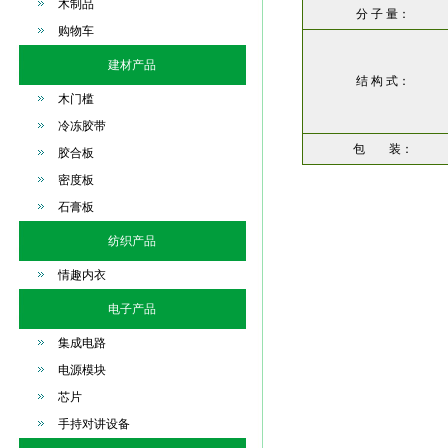
木制品
分 子 量：
购物车
建材产品
结 构 式：
木门槛
冷冻胶带
包 装：
胶合板
密度板
石膏板
纺织产品
情趣内衣
电子产品
集成电路
电源模块
芯片
手持对讲设备