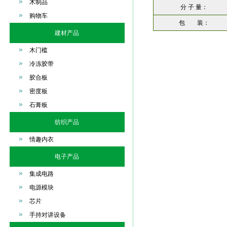
木制品
分 子 量：
购物车
包 装：
建材产品
木门槛
冷冻胶带
胶合板
密度板
石膏板
纺织产品
情趣内衣
电子产品
集成电路
电源模块
芯片
手持对讲设备