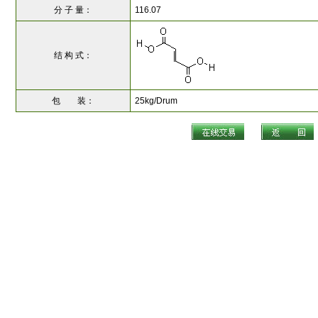
分 子 量：
116.07
结 构 式：
包 装：
25kg/Drum