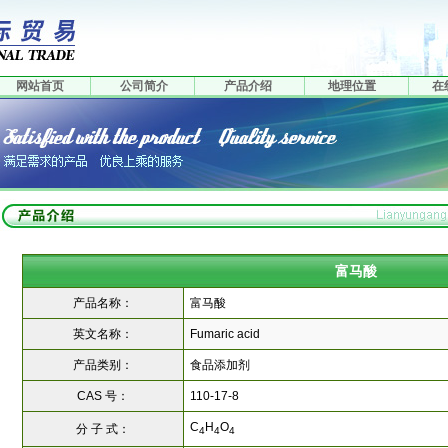
网站首页
公司简介
产品介绍
地理位置
在
富马酸
产品名称：
富马酸
英文名称：
Fumaric acid
产品类别：
食品添加剂
CAS 号：
110-17-8
C
H
O
分 子 式：
4
4
4