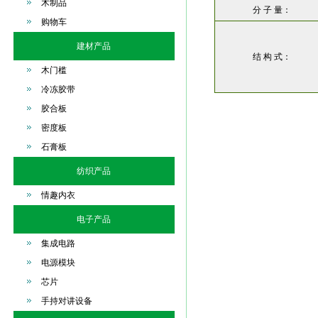
木制品
分 子 量：
购物车
建材产品
结 构 式：
木门槛
冷冻胶带
胶合板
密度板
石膏板
纺织产品
情趣内衣
电子产品
集成电路
电源模块
芯片
手持对讲设备