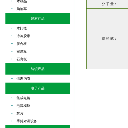
木制品
分 子 量：
购物车
建材产品
木门槛
冷冻胶带
结 构 式：
胶合板
密度板
石膏板
纺织产品
情趣内衣
电子产品
集成电路
电源模块
芯片
手持对讲设备