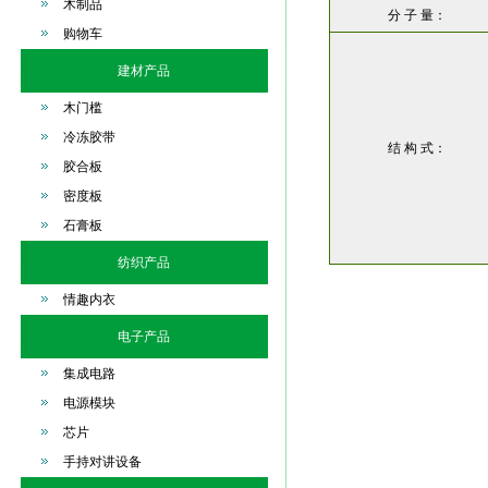
木制品
分 子 量：
购物车
建材产品
木门槛
冷冻胶带
结 构 式：
胶合板
密度板
石膏板
纺织产品
情趣内衣
电子产品
集成电路
电源模块
芯片
手持对讲设备