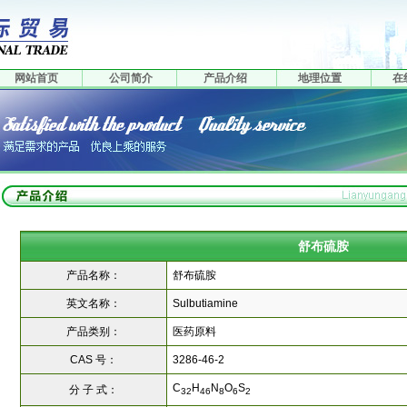
网站首页
公司简介
产品介绍
地理位置
在
舒布硫胺
产品名称：
舒布硫胺
英文名称：
Sulbutiamine
产品类别：
医药原料
CAS 号：
3286-46-2
C
H
N
O
S
分 子 式：
32
46
8
6
2