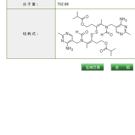
分 子 量：
702.88
结 构 式：