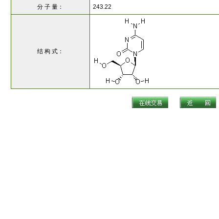
分 子 量：
243.22
结 构 式：