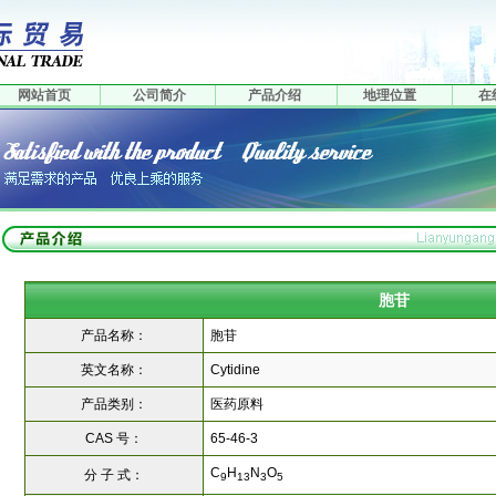
网站首页
公司简介
产品介绍
地理位置
在
胞苷
产品名称：
胞苷
英文名称：
Cytidine
产品类别：
医药原料
CAS 号：
65-46-3
C
H
N
O
分 子 式：
9
13
3
5