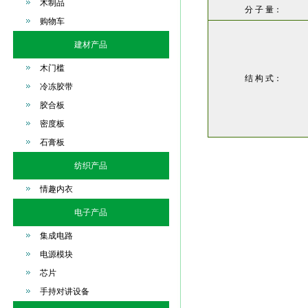
木制品
分 子 量：
购物车
建材产品
木门槛
结 构 式：
冷冻胶带
胶合板
密度板
石膏板
纺织产品
情趣内衣
电子产品
集成电路
电源模块
芯片
手持对讲设备